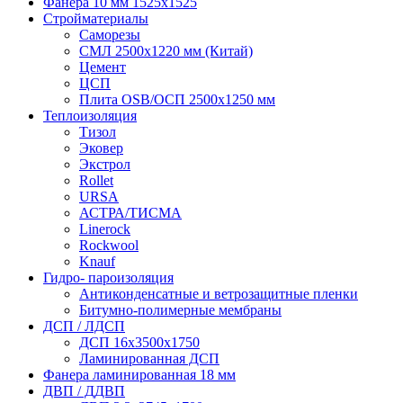
Фанера 10 мм 1525х1525
Стройматериалы
Саморезы
СМЛ 2500х1220 мм (Китай)
Цемент
ЦСП
Плита OSB/ОСП 2500х1250 мм
Теплоизоляция
Тизол
Эковер
Экстрол
Rollet
URSA
АСТРА/ТИСМА
Linerock
Rockwool
Knauf
Гидро- пароизоляция
Антиконденсатные и ветрозащитные пленки
Битумно-полимерные мембраны
ДСП / ЛДСП
ДСП 16х3500х1750
Ламинированная ДСП
Фанера ламинированная 18 мм
ДВП / ДДВП