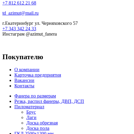
+7 812 612 21 68
td_azimut@mail.ru
г.Екатеринбург ул. Черняховского 57
+7 343 342 24 33
Инстаграм @azimut_fanera
Покупателю
О компании
Карточка предприятия
Вакансии
Контакты
Фанера по размерам
Резка, распил фанеры, ДВП, ДСП
Пиломатериал
Брус
Лаги
Доска обрезная
Доска пола
ГКЛ 2500х1200 мм