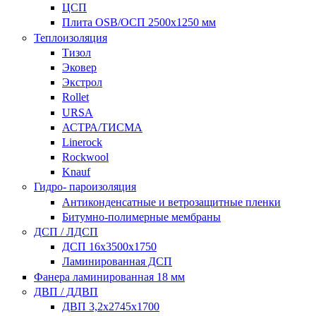
ЦСП
Плита OSB/ОСП 2500х1250 мм
Теплоизоляция
Тизол
Эковер
Экстрол
Rollet
URSA
АСТРА/ТИСМА
Linerock
Rockwool
Knauf
Гидро- пароизоляция
Антиконденсатные и ветрозащитные пленки
Битумно-полимерные мембраны
ДСП / ЛДСП
ДСП 16х3500х1750
Ламинированная ДСП
Фанера ламинированная 18 мм
ДВП / ДДВП
ДВП 3,2х2745х1700